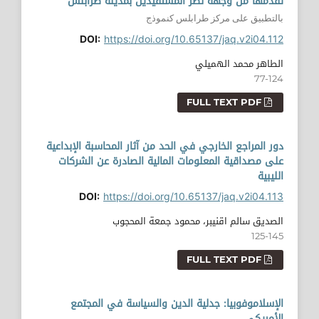
تقدمها من وجهة نظر المستفيدين بمدينة طرابلس
بالتطبيق على مركز طرابلس كنموذج
DOI:
https://doi.org/10.65137/jaq.v2i04.112
الطاهر محمد الهميلي
77-124
FULL TEXT PDF
دور المراجع الخارجي في الحد من آثار المحاسبة الإبداعية
على مصداقية المعلومات المالية الصادرة عن الشركات
الليبية
DOI:
https://doi.org/10.65137/jaq.v2i04.113
الصديق سالم اقنيبر، محمود جمعة المحجوب
125-145
FULL TEXT PDF
الإسلاموفوبيا: جدلية الدين والسياسة في المجتمع
الأمريكي