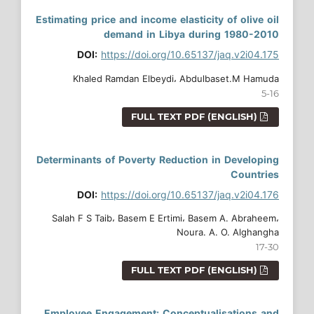
Estimating price and income elasticity of olive oil
demand in Libya during 1980-2010
DOI:
https://doi.org/10.65137/jaq.v2i04.175
Khaled Ramdan Elbeydi، Abdulbaset.M Hamuda
5-16
FULL TEXT PDF (ENGLISH)
Determinants of Poverty Reduction in Developing
Countries
DOI:
https://doi.org/10.65137/jaq.v2i04.176
Salah F S Taib، Basem E Ertimi، Basem A. Abraheem،
Noura. A. O. Alghangha
17-30
FULL TEXT PDF (ENGLISH)
Employee Engagement: Conceptualisations and