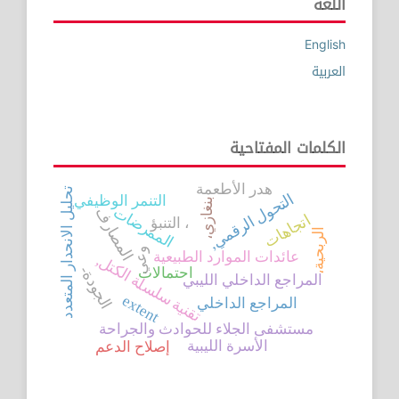
اللغة
English
العربية
الكلمات المفتاحية
هدر الأطعمة
تحليل الانحدار المتعدد
التحول الرقمي,
التنمر الوظيفي
بنغازي،
الممرضات
المصارف
اتجاهات
، التنبؤ
الربحية،
وعي
عائدات الموارد الطبيعية
تقنية سلسلة الكتل,
الجودة-
احتمالات
المراجع الداخلي الليبي
extent
المراجع الداخلي
مستشفى الجلاء للحوادث والجراحة
الأسرة الليبية
إصلاح الدعم