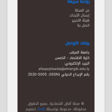
روابط سريعة
عن المجلة
إرسال الأبحاث
هيئة التحرير
اتصل بنا
بيانات التواصل
جامعة المرقب
كلية الاقتصاد - الخمس
البريد الإلكتروني:
afaqeqtisadia@elmergib.edu.ly
رقم الإيداع الدولي (ISSN): 2520-5005
© مجلة آفاق اقتصادية. جميع الحقوق
محفوظة. مدعومة بواسطة
OJS
. تصميم