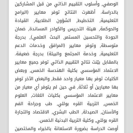
الوصفي, وأسلوب التقييم الذاتي من قبل المشاركين
بالدراسة. أظهرت النتائج توفر معايير (البرامج
التعليمية, التخطيط, الشؤون الطلابية, القيادة
والحوكمة, هيئة التدريس والكوادر المساندة, ضمان
الجودة والتحسين المستمر, البحث العلمي), بدرجة
متوسطة, وتوفر معايير (المرافق وخدمات الدعم
التعليمية, وخدمة المجتمع والبيئة) بدرجة ضعيفة.
بالمقابل بيّنت نتائج التقييم الذاتي توفر جميع معايير
الاعتماد المؤسسي بكلية الهندسة الخمس, وبعض
الكليات توفر بها معيار واحد فقط, والبعض الآخر توفر
بها معيارين أو ثلاثة, في حين لم يتوفر أي معيار من
معايير الاعتماد المؤسسي بكليات اللغات, العلوم
الخمس, التربية القره بوللي, طب وجراحة الفم
والأسنان, الصيدلة, الطب البشري, الاقتصاد والتجارة
القره بوللي, وكلية التربية البدنية الخمس.
أوصت الدراسة بضرورة الاستعانة بالخبراء والمختصين