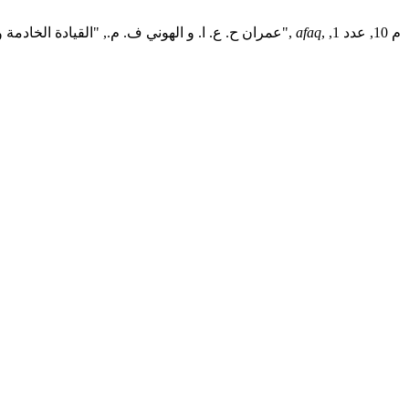
, م 10, عدد 1,
afaq
عمران ح. ع. ا. و الهوني ف. م., "القيادة الخادمة وعلاقتها بمستوى الرضا الوظيفي للعاملين: دراسة تحليلية لآراء عينة من العاملين بالشركة العامة للكهرباء في المنطقة الجنوبية مكتب تراغن",