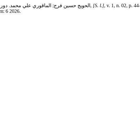
, v. 1, n. 02, p.
[S. l.]
,
الحويج حسين فرج; الماقوري علي محمد. دور 
em: 6 2026.