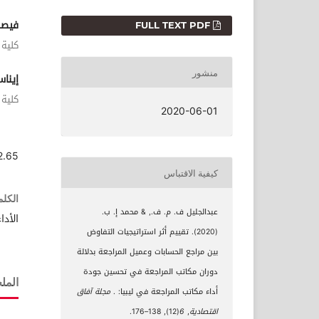
التنزيلات
فيصل
FULL TEXT PDF
كلية 
منشور
إينا
كلية 
2020-06-01
2.65
كيفية الاقتباس
الكلم
عبدالجليل ف. م. ف., & محمد إ. ب.
الأدا
(2020). تقييم أثر استراتيجيات التفاوض
بين مراجع الحسابات وعميل المراجعة بدلالة
دوران مكاتب المراجعة في تحسين جودة
الم
أداء مكاتب المراجعة في ليبيا: .
مجلة آفاق
اقتصادية
,
6
(12), 138–176.