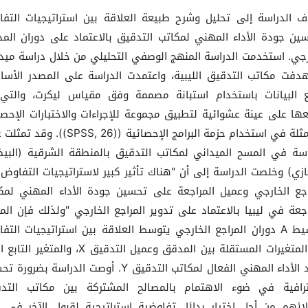
 الدراسة إلى تحليل وشرح طبيعة العلاقة بين استراتيجيات التف
ين جودة الأداء المهني لمكاتب التدقيق بالاعتماد على دوران الم
رجي. استخدمت الدراسة المنهج الوصفي التحليلي من خلال دراسة ميدا
دفت مكاتب التدقيق الليبية، واعتمدت الدراسة على المصدر الأس
 البيانات باستخدام استبانة مصممة وفق مقياس ليكرت، والتي
عها على عينة عشوائية لتطبيق مجموعة للإجراءات والاختبارات الإحصا
المتمثلة في استخدام حزمة البرامج الإحصائية ((SPSS, 26)). 
اسة في المسح الميداني لمكاتب التدقيق بالمنطقة الشرقية (البيض
ازي) وخلصت الدراسة إلى أن "هناك تأثير كبير لاستراتيجيات التفاوض 
اجع الخارجي وعميل المراجعة على تحسين جودة الأداء المهني لمك
اجعة في ليبيا بالاعتماد على تدوير المراجع الخارجي "ولذلك فإن المت
الوسيط A دوران المراجع الخارجي يتوسط العلاقة بين استراتيجيات الت
بين المتغيرات المستقلة بين المدقق وعميل التدقيق X، والمتغي
يحدد الأداء المهني الفعال لمكاتب التدقيق Y. أوصت الدراسة بضرو
ترافية في ضوء الاهتمام بالمصالح المشتركة بين مكاتب التد
ائهم من أجل اختيار بدائل تفاوضية استراتيجية لقبول الآخر في 