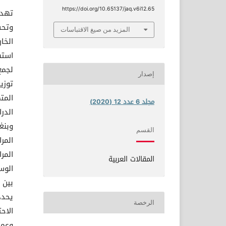
https://doi.org/10.65137/jaq.v6i12.65
تهدف
وتحس
المزيد من صيغ الاقتباسات
الخا
استه
لجمع
إصدار
توزي
مجلد 6 عدد 12 (2020)
الدر
وبنغ
القسم
المر
المر
المقالات العربية
الرخصة
الاح
وعمل