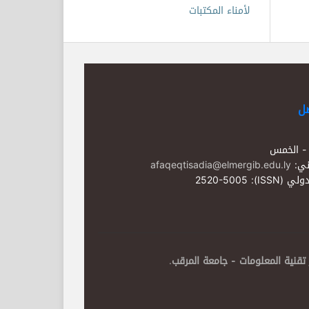
لأمناء المكتبات
صل
 - الخمس
وني:
afaqeqtisadia@elmergib.edu.ly
ISSN): 2520-
تقنية المعلومات - جامعة المرقب
.