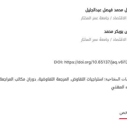
 محمد فيصل عبدالجليل
الاقتصاد / جامعة عمر المختار
س بوبكر محمد
الاقتصاد / جامعة عمر المختار
https://doi.org/10.65137/jaq.v6i1
DOI:
استراجيات التفاوض، المرجعة التفاوضية، دوران مكاتب المراجعة،
ات المفتاحية:
ء المهني
لخص