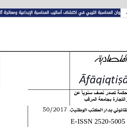
ديوان المحاسبة الليبي في اكتشاف أساليب المحاسبة الإبداعية ومعالجة آثا